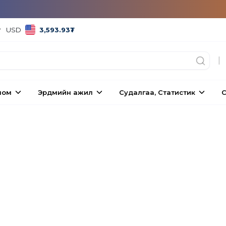
USD
3,593.93
₮
|
ном
Эрдмийн ажил
Судалгаа, Статистик
С