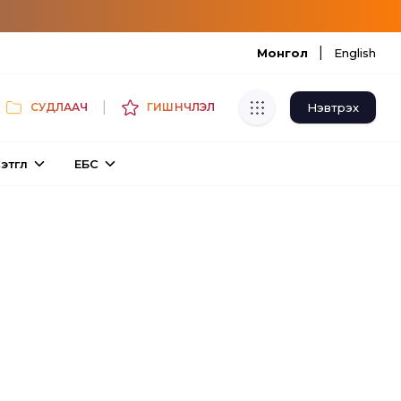
|
Монгол
English
|
Нэвтрэх
СУДЛААЧ
ГИШҮҮНЧЛЭЛ
Хуулбар шалгуур
этгүүл
ЕБС
Нэгдсэн сангаас шалгаж
хуулбарын түвшин тогтоох.
Толь бичиг
Монгол хэлний их тайлбар толиос
хайх.
Судлаачийн булан
Судалгааны тэмдэглэлээ хадгалах,
хуваалцах.
Гишүүнчлэл
Унших багц худалдан авах.