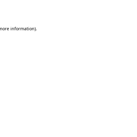
 more information)
.