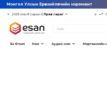
Монгол Улсын Ерөнхийлөгчийн нэрэмжит
|
☼
--°
|
2026
оны
8
сарын
6
Пүрэв гараг
Бүх бүтээл
Ном
Аудио ном
Мэргэжлийн 