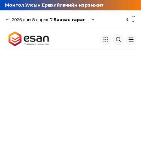
Монгол Улсын Ерөнхийлөгчийн нэрэмжит
--
2026
оны
8
сарын
7
Баасан гараг
☾
°
Хуулбар шалгуур
Нэгдсэн сангаас шалгаж
хуулбарын түвшин тогтоох.
Толь бичиг
Монгол хэлний их тайлбар тол
хайх.
Судлаачийн булан
Судалгааны тэмдэглэлээ хадгала
хуваалцах.
Гишүүнчлэл
Унших багц худалдан авах.