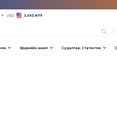
|
USD
3,593.87
₮
|
ном
Эрдмийн ажил
Судалгаа, Статистик
С