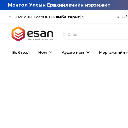
Монгол Улсын Ерөнхийлөгчийн нэрэмжит
|
☼
--°
2026
оны
8
сарын
8
Бямба гариг
Бүх бүтээл
Ном
Аудио ном
Мэргэжлийн 