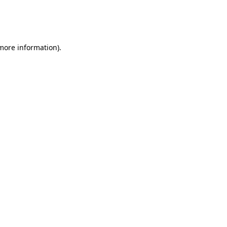
 more information)
.