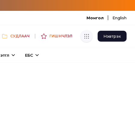
|
Монгол
English
|
Нэвтрэх
СУДЛААЧ
ГИШҮҮНЧЛЭЛ
Хуулбар шалгуур
этгүүл
ЕБС
Нэгдсэн сангаас шалгаж
хуулбарын түвшин тогтоох.
Толь бичиг
Монгол хэлний их тайлбар толиос
хайх.
Судлаачийн булан
Судалгааны тэмдэглэлээ хадгалах,
хуваалцах.
Гишүүнчлэл
Унших багц худалдан авах.