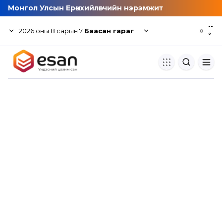
Монгол Улсын Ерөнхийлөгчийн нэрэмжит
--
2026
оны
8
сарын
7
Баасан гараг
☼
°
Хуулбар шалгуур
Нэгдсэн сангаас шалгаж
хуулбарын түвшин тогтоох.
Толь бичиг
Монгол хэлний их тайлбар тол
хайх.
Судлаачийн булан
Судалгааны тэмдэглэлээ хадгала
хуваалцах.
Гишүүнчлэл
Унших багц худалдан авах.