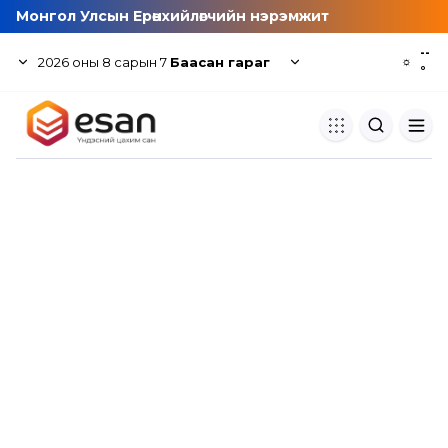
Монгол Улсын Ерөнхийлөгчийн нэрэмжит
--
2026
оны
8
сарын
7
Баасан гараг
☼
°
Хуулбар шалгуур
Нэгдсэн сангаас шалгаж
хуулбарын түвшин тогтоох.
Толь бичиг
Монгол хэлний их тайлбар тол
хайх.
Судлаачийн булан
Судалгааны тэмдэглэлээ хадгала
хуваалцах.
Гишүүнчлэл
Унших багц худалдан авах.