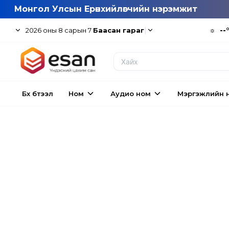
Монгол Улсын Ерөнхийлөгчийн нэрэмжит
|
☼
--
2026
оны
8
сарын
7
Баасан гараг
Бүх бүтээл
Ном
Аудио ном
Мэргэжлийн 