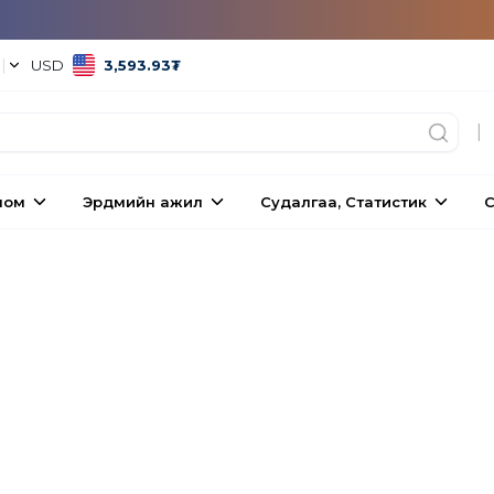
°
|
USD
3,593.93
₮
|
ном
Эрдмийн ажил
Судалгаа, Статистик
С