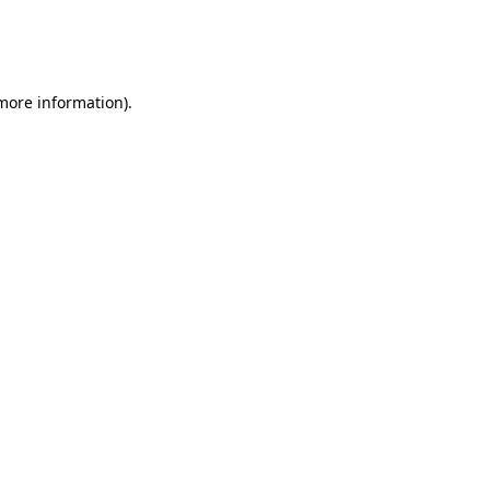
 more information)
.