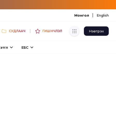
|
Монгол
English
|
Нэвтрэх
СУДЛААЧ
ГИШҮҮНЧЛЭЛ
Хуулбар шалгуур
этгүүл
ЕБС
Нэгдсэн сангаас шалгаж
хуулбарын түвшин тогтоох.
Толь бичиг
Монгол хэлний их тайлбар толиос
хайх.
Судлаачийн булан
Судалгааны тэмдэглэлээ хадгалах,
хуваалцах.
Гишүүнчлэл
Унших багц худалдан авах.