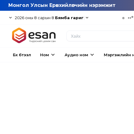
Монгол Улсын Ерөнхийлөгчийн нэрэмжит
|
☼
--°
2026
оны
8
сарын
8
Бямба гариг
Бүх бүтээл
Ном
Аудио ном
Мэргэжлийн 