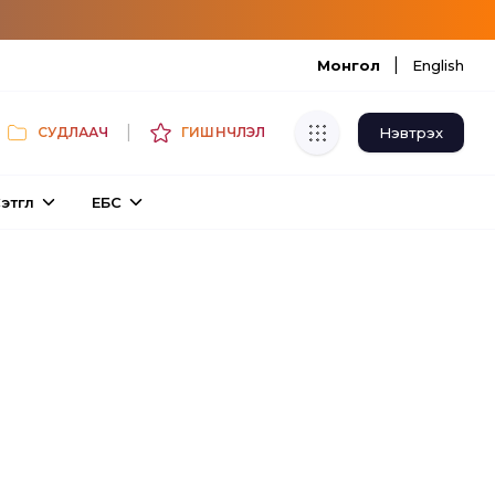
|
Монгол
English
|
Нэвтрэх
СУДЛААЧ
ГИШҮҮНЧЛЭЛ
Хуулбар шалгуур
этгүүл
ЕБС
Нэгдсэн сангаас шалгаж
хуулбарын түвшин тогтоох.
Толь бичиг
Монгол хэлний их тайлбар толиос
хайх.
Судлаачийн булан
Судалгааны тэмдэглэлээ хадгалах,
хуваалцах.
Гишүүнчлэл
Унших багц худалдан авах.