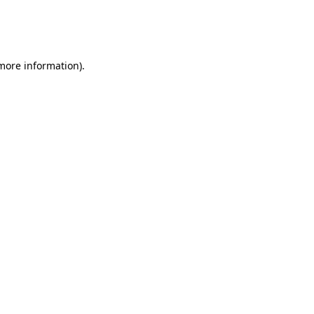
 more information)
.