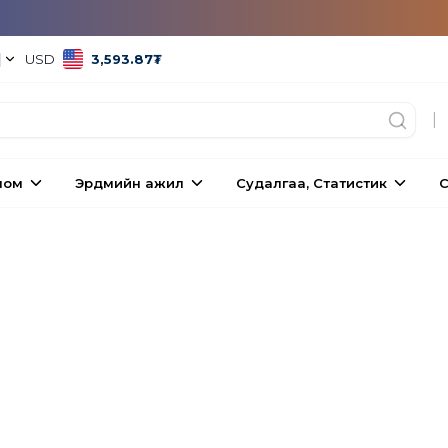
|
USD
3,593.87
₮
|
ном
Эрдмийн ажил
Судалгаа, Статистик
С