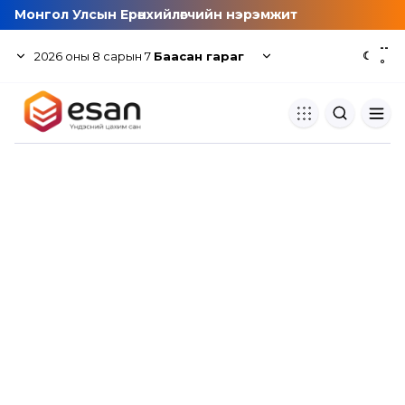
Монгол Улсын Ерөнхийлөгчийн нэрэмжит
--
2026
оны
8
сарын
7
Баасан гараг
☾
°
Хуулбар шалгуур
Нэгдсэн сангаас шалгаж
хуулбарын түвшин тогтоох.
Толь бичиг
Монгол хэлний их тайлбар тол
хайх.
Судлаачийн булан
Судалгааны тэмдэглэлээ хадгала
хуваалцах.
Гишүүнчлэл
Унших багц худалдан авах.