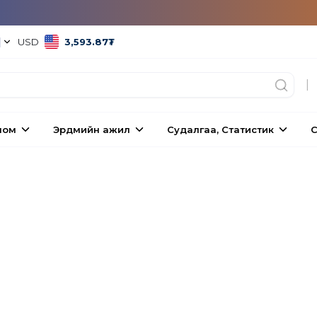
|
USD
3,593.87
₮
|
ном
Эрдмийн ажил
Судалгаа, Статистик
С