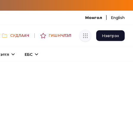
|
Монгол
English
|
Нэвтрэх
СУДЛААЧ
ГИШҮҮНЧЛЭЛ
Хуулбар шалгуур
этгүүл
ЕБС
Нэгдсэн сангаас шалгаж
хуулбарын түвшин тогтоох.
Толь бичиг
Монгол хэлний их тайлбар толиос
хайх.
Судлаачийн булан
Судалгааны тэмдэглэлээ хадгалах,
хуваалцах.
Гишүүнчлэл
Унших багц худалдан авах.