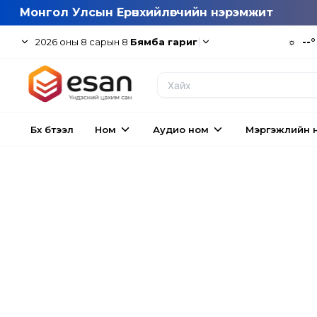
Монгол Улсын Ерөнхийлөгчийн нэрэмжит
|
☼
--°
2026
оны
8
сарын
8
Бямба гариг
Бүх бүтээл
Ном
Аудио ном
Мэргэжлийн 