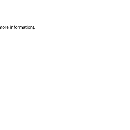
 more information)
.