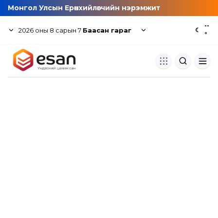
Монгол Улсын Ерөнхийлөгчийн нэрэмжит
--
2026
оны
8
сарын
7
Баасан гараг
☾
°
Хуулбар шалгуур
Нэгдсэн сангаас шалгаж
хуулбарын түвшин тогтоох.
Толь бичиг
Монгол хэлний их тайлбар тол
хайх.
Судлаачийн булан
Судалгааны тэмдэглэлээ хадгала
хуваалцах.
Гишүүнчлэл
Унших багц худалдан авах.