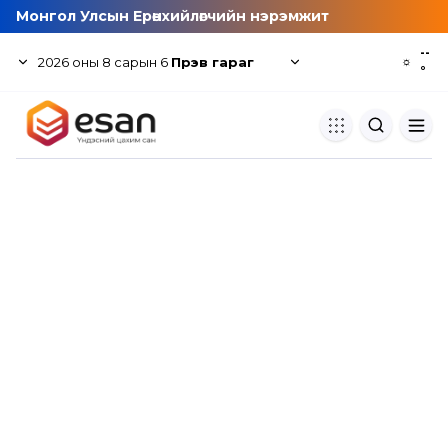
Монгол Улсын Ерөнхийлөгчийн нэрэмжит
--
2026
оны
8
сарын
6
Пүрэв гараг
☼
°
Хуулбар шалгуур
Нэгдсэн сангаас шалгаж
хуулбарын түвшин тогтоох.
Толь бичиг
Монгол хэлний их тайлбар тол
хайх.
Судлаачийн булан
Судалгааны тэмдэглэлээ хадгала
хуваалцах.
Гишүүнчлэл
Унших багц худалдан авах.