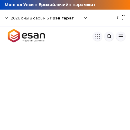
Монгол Улсын Ерөнхийлөгчийн нэрэмжит
--
2026
оны
8
сарын
6
Пүрэв гараг
☾
°
Хуулбар шалгуур
Нэгдсэн сангаас шалгаж
хуулбарын түвшин тогтоох.
Толь бичиг
Монгол хэлний их тайлбар тол
хайх.
Судлаачийн булан
Судалгааны тэмдэглэлээ хадгала
хуваалцах.
Гишүүнчлэл
Унших багц худалдан авах.