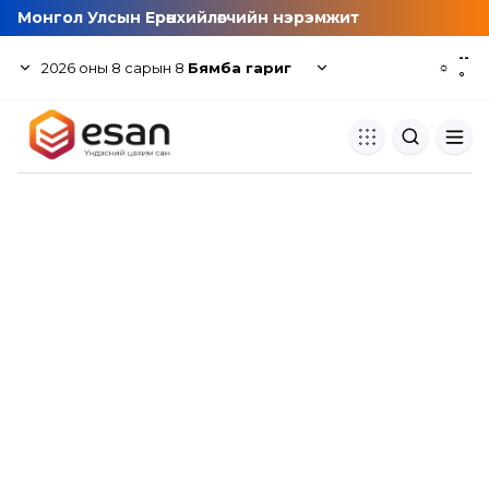
Монгол Улсын Ерөнхийлөгчийн нэрэмжит
--
2026
оны
8
сарын
8
Бямба гариг
☼
°
Хуулбар шалгуур
Нэгдсэн сангаас шалгаж
хуулбарын түвшин тогтоох.
Толь бичиг
Монгол хэлний их тайлбар тол
хайх.
Судлаачийн булан
Судалгааны тэмдэглэлээ хадгала
хуваалцах.
Гишүүнчлэл
Унших багц худалдан авах.