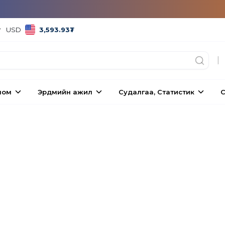
USD
3,593.93
₮
|
ном
Эрдмийн ажил
Судалгаа, Статистик
С