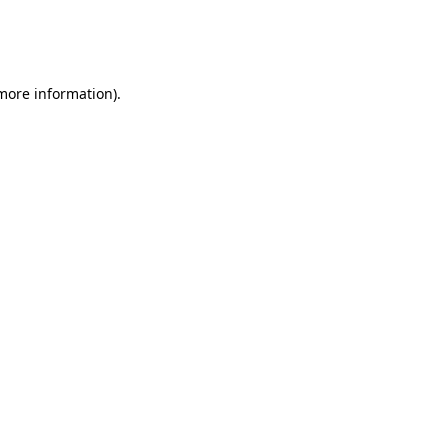
 more information)
.