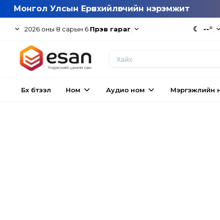
Монгол Улсын Ерөнхийлөгчийн нэрэмжит
|
☾
--°
|
2026
оны
8
сарын
6
Пүрэв гараг
Бүх бүтээл
Ном
Аудио ном
Мэргэжлийн 