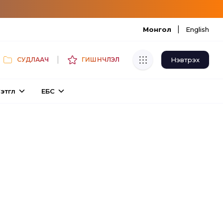
|
Монгол
English
|
Нэвтрэх
СУДЛААЧ
ГИШҮҮНЧЛЭЛ
Хуулбар шалгуур
этгүүл
ЕБС
Нэгдсэн сангаас шалгаж
хуулбарын түвшин тогтоох.
Толь бичиг
Монгол хэлний их тайлбар толиос
хайх.
Судлаачийн булан
Судалгааны тэмдэглэлээ хадгалах,
хуваалцах.
Гишүүнчлэл
Унших багц худалдан авах.