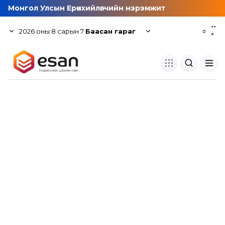
Монгол Улсын Ерөнхийлөгчийн нэрэмжит
--
2026
оны
8
сарын
7
Баасан гараг
☼
°
Хуулбар шалгуур
Нэгдсэн сангаас шалгаж
хуулбарын түвшин тогтоох.
Толь бичиг
Монгол хэлний их тайлбар тол
хайх.
Судлаачийн булан
Судалгааны тэмдэглэлээ хадгала
хуваалцах.
Гишүүнчлэл
Унших багц худалдан авах.