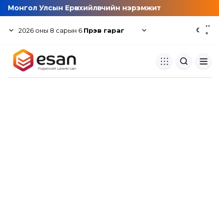
Монгол Улсын Ерөнхийлөгчийн нэрэмжит
--
2026
оны
8
сарын
6
Пүрэв гараг
☾
°
Хуулбар шалгуур
Нэгдсэн сангаас шалгаж
хуулбарын түвшин тогтоох.
Толь бичиг
Монгол хэлний их тайлбар тол
хайх.
Судлаачийн булан
Судалгааны тэмдэглэлээ хадгала
хуваалцах.
Гишүүнчлэл
Унших багц худалдан авах.