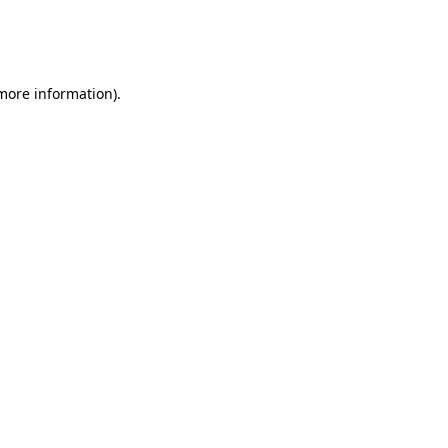
 more information)
.