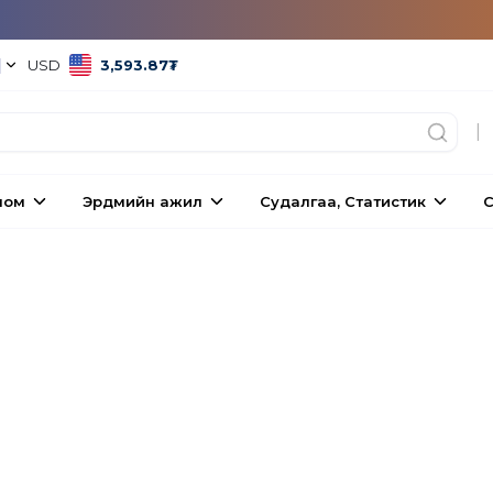
|
USD
3,593.87
₮
|
ном
Эрдмийн ажил
Судалгаа, Статистик
С