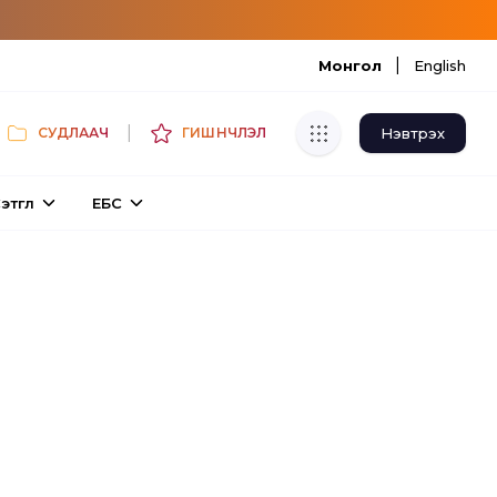
|
Монгол
English
|
Нэвтрэх
СУДЛААЧ
ГИШҮҮНЧЛЭЛ
Хуулбар шалгуур
этгүүл
ЕБС
Нэгдсэн сангаас шалгаж
хуулбарын түвшин тогтоох.
Толь бичиг
Монгол хэлний их тайлбар толиос
хайх.
Судлаачийн булан
Судалгааны тэмдэглэлээ хадгалах,
хуваалцах.
Гишүүнчлэл
Унших багц худалдан авах.