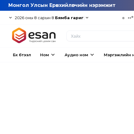
Монгол Улсын Ерөнхийлөгчийн нэрэмжит
|
☼
--°
2026
оны
8
сарын
8
Бямба гариг
Бүх бүтээл
Ном
Аудио ном
Мэргэжлийн 