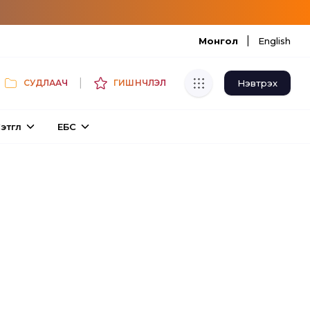
|
Монгол
English
|
Нэвтрэх
СУДЛААЧ
ГИШҮҮНЧЛЭЛ
Хуулбар шалгуур
этгүүл
ЕБС
Нэгдсэн сангаас шалгаж
хуулбарын түвшин тогтоох.
Толь бичиг
Монгол хэлний их тайлбар толиос
хайх.
Судлаачийн булан
Судалгааны тэмдэглэлээ хадгалах,
хуваалцах.
Гишүүнчлэл
Унших багц худалдан авах.