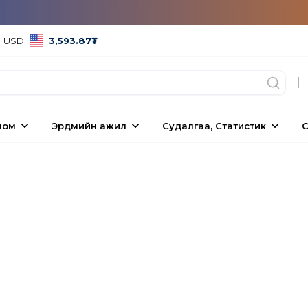
USD
3,593.87
₮
|
ном
Эрдмийн ажил
Судалгаа, Статистик
С