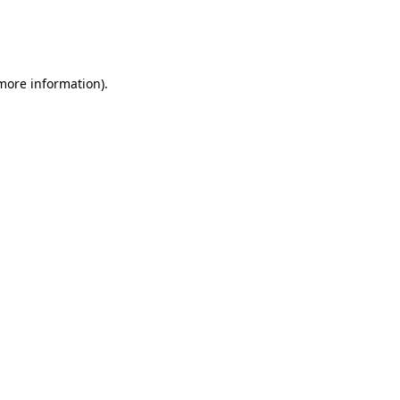
 more information)
.