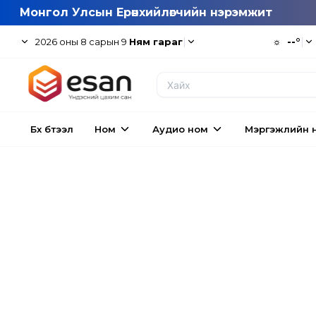
Монгол Улсын Ерөнхийлөгчийн нэрэмжит
|
☼
--°
|
2026
оны
8
сарын
9
Ням гараг
Бүх бүтээл
Ном
Аудио ном
Мэргэжлийн 