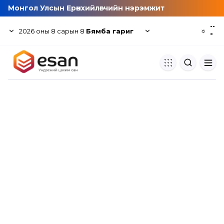
Монгол Улсын Ерөнхийлөгчийн нэрэмжит
--
2026
оны
8
сарын
8
Бямба гариг
☼
°
Хуулбар шалгуур
Нэгдсэн сангаас шалгаж
хуулбарын түвшин тогтоох.
Толь бичиг
Монгол хэлний их тайлбар тол
хайх.
Судлаачийн булан
Судалгааны тэмдэглэлээ хадгала
хуваалцах.
Гишүүнчлэл
Унших багц худалдан авах.