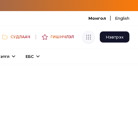
|
Монгол
English
|
Нэвтрэх
СУДЛААЧ
ГИШҮҮНЧЛЭЛ
Хуулбар шалгуур
этгүүл
ЕБС
Нэгдсэн сангаас шалгаж
хуулбарын түвшин тогтоох.
Толь бичиг
Монгол хэлний их тайлбар толиос
хайх.
Судлаачийн булан
Судалгааны тэмдэглэлээ хадгалах,
хуваалцах.
Гишүүнчлэл
Унших багц худалдан авах.