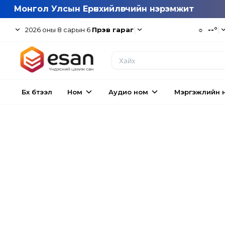
Монгол Улсын Ерөнхийлөгчийн нэрэмжит
|
☼
--°
|
2026
оны
8
сарын
6
Пүрэв гараг
Бүх бүтээл
Ном
Аудио ном
Мэргэжлийн 