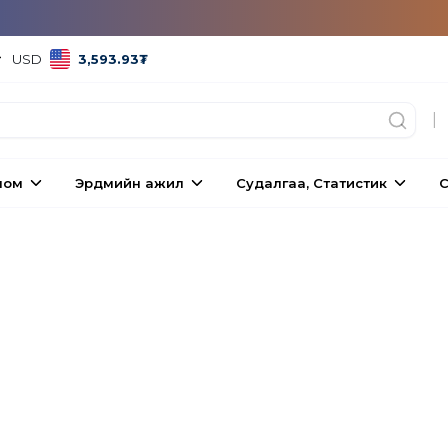
USD
3,593.93
₮
|
ном
Эрдмийн ажил
Судалгаа, Статистик
С