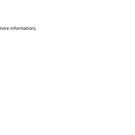
 more information)
.