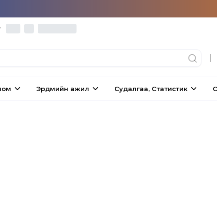
|
ном
Эрдмийн ажил
Судалгаа, Статистик
С