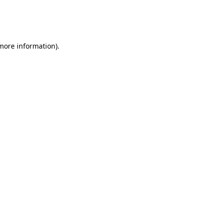
 more information)
.