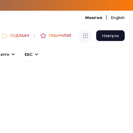
|
Монгол
English
|
Нэвтрэх
СУДЛААЧ
ГИШҮҮНЧЛЭЛ
Хуулбар шалгуур
этгүүл
ЕБС
Нэгдсэн сангаас шалгаж
хуулбарын түвшин тогтоох.
Толь бичиг
Монгол хэлний их тайлбар толиос
хайх.
Судлаачийн булан
Судалгааны тэмдэглэлээ хадгалах,
хуваалцах.
Гишүүнчлэл
Унших багц худалдан авах.