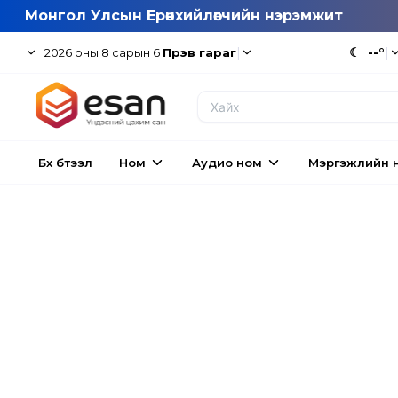
Монгол Улсын Ерөнхийлөгчийн нэрэмжит
|
☾
--°
|
2026
оны
8
сарын
6
Пүрэв гараг
Бүх бүтээл
Ном
Аудио ном
Мэргэжлийн 