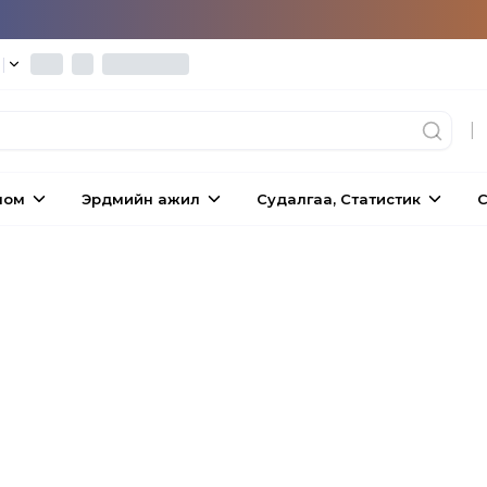
°
|
|
ном
Эрдмийн ажил
Судалгаа, Статистик
С