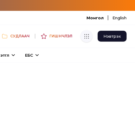
|
Монгол
English
|
Нэвтрэх
СУДЛААЧ
ГИШҮҮНЧЛЭЛ
Хуулбар шалгуур
этгүүл
ЕБС
Нэгдсэн сангаас шалгаж
хуулбарын түвшин тогтоох.
Толь бичиг
Монгол хэлний их тайлбар толиос
хайх.
Судлаачийн булан
Судалгааны тэмдэглэлээ хадгалах,
хуваалцах.
Гишүүнчлэл
Унших багц худалдан авах.