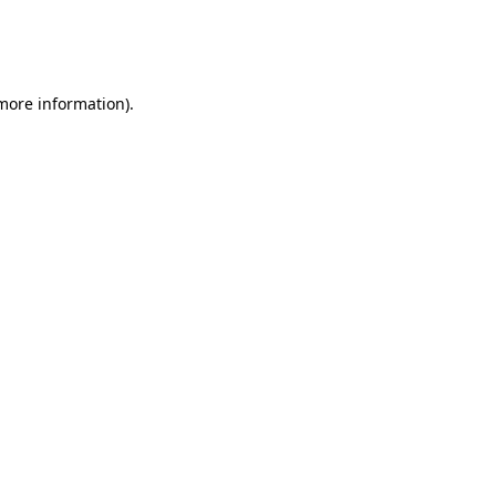
 more information)
.