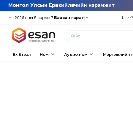
Монгол Улсын Ерөнхийлөгчийн нэрэмжит
|
☾
--
2026
оны
8
сарын
7
Баасан гараг
Бүх бүтээл
Ном
Аудио ном
Мэргэжлийн 