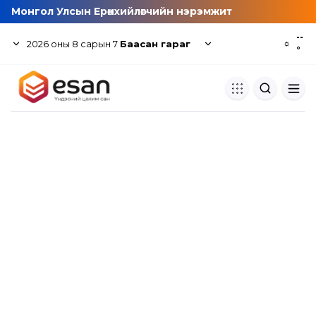
Монгол Улсын Ерөнхийлөгчийн нэрэмжит
--
2026
оны
8
сарын
7
Баасан гараг
☼
°
Хуулбар шалгуур
Нэгдсэн сангаас шалгаж
хуулбарын түвшин тогтоох.
Толь бичиг
Монгол хэлний их тайлбар тол
хайх.
Судлаачийн булан
Судалгааны тэмдэглэлээ хадгала
хуваалцах.
Гишүүнчлэл
Унших багц худалдан авах.