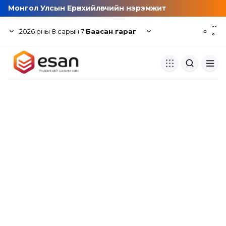
Монгол Улсын Ерөнхийлөгчийн нэрэмжит
--
2026
оны
8
сарын
7
Баасан гараг
☼
°
Хуулбар шалгуур
Нэгдсэн сангаас шалгаж
хуулбарын түвшин тогтоох.
Толь бичиг
Монгол хэлний их тайлбар тол
хайх.
Судлаачийн булан
Судалгааны тэмдэглэлээ хадгала
хуваалцах.
Гишүүнчлэл
Унших багц худалдан авах.