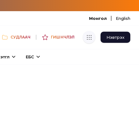
|
Монгол
English
|
Нэвтрэх
СУДЛААЧ
ГИШҮҮНЧЛЭЛ
Хуулбар шалгуур
этгүүл
ЕБС
Нэгдсэн сангаас шалгаж
хуулбарын түвшин тогтоох.
Толь бичиг
Монгол хэлний их тайлбар толиос
хайх.
Судлаачийн булан
Судалгааны тэмдэглэлээ хадгалах,
хуваалцах.
Гишүүнчлэл
Унших багц худалдан авах.