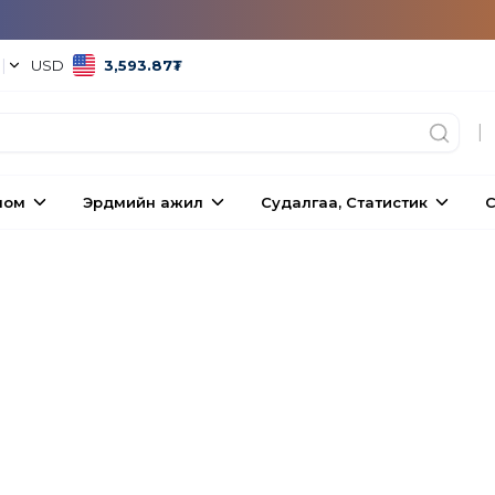
°
|
USD
3,593.87
₮
|
ном
Эрдмийн ажил
Судалгаа, Статистик
С