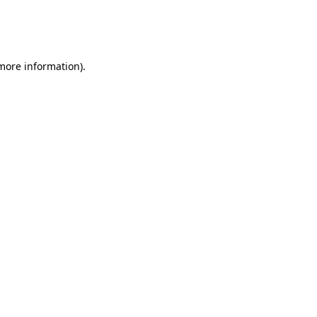
 more information)
.