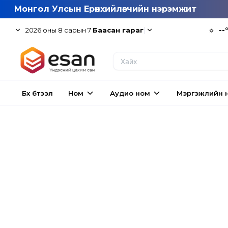
Монгол Улсын Ерөнхийлөгчийн нэрэмжит
|
☼
--
2026
оны
8
сарын
7
Баасан гараг
Бүх бүтээл
Ном
Аудио ном
Мэргэжлийн 