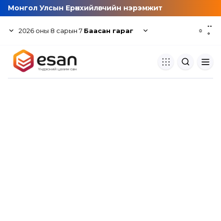
Монгол Улсын Ерөнхийлөгчийн нэрэмжит
--
2026
оны
8
сарын
7
Баасан гараг
☼
°
Хуулбар шалгуур
Нэгдсэн сангаас шалгаж
хуулбарын түвшин тогтоох.
Толь бичиг
Монгол хэлний их тайлбар тол
хайх.
Судлаачийн булан
Судалгааны тэмдэглэлээ хадгала
хуваалцах.
Гишүүнчлэл
Унших багц худалдан авах.