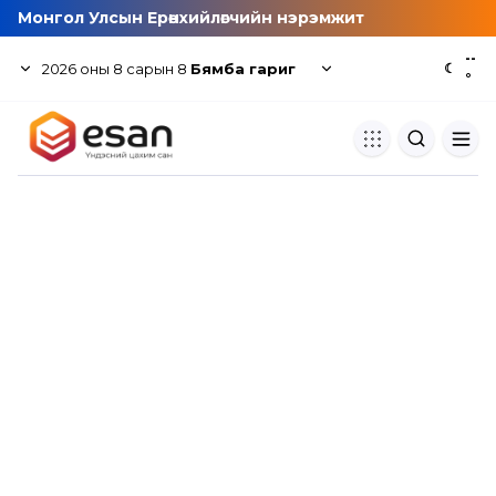
Монгол Улсын Ерөнхийлөгчийн нэрэмжит
--
2026
оны
8
сарын
8
Бямба гариг
☾
°
Хуулбар шалгуур
Нэгдсэн сангаас шалгаж
хуулбарын түвшин тогтоох.
Толь бичиг
Монгол хэлний их тайлбар тол
хайх.
Судлаачийн булан
Судалгааны тэмдэглэлээ хадгала
хуваалцах.
Гишүүнчлэл
Унших багц худалдан авах.