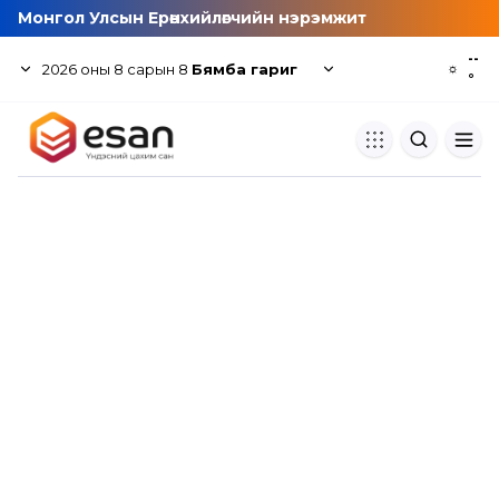
Монгол Улсын Ерөнхийлөгчийн нэрэмжит
--
2026
оны
8
сарын
8
Бямба гариг
☼
°
Хуулбар шалгуур
Нэгдсэн сангаас шалгаж
хуулбарын түвшин тогтоох.
Толь бичиг
Монгол хэлний их тайлбар тол
хайх.
Судлаачийн булан
Судалгааны тэмдэглэлээ хадгала
хуваалцах.
Гишүүнчлэл
Унших багц худалдан авах.