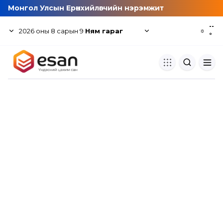
Монгол Улсын Ерөнхийлөгчийн нэрэмжит
--
2026
оны
8
сарын
9
Ням гараг
☼
°
Хуулбар шалгуур
Нэгдсэн сангаас шалгаж
хуулбарын түвшин тогтоох.
Толь бичиг
Монгол хэлний их тайлбар тол
хайх.
Судлаачийн булан
Судалгааны тэмдэглэлээ хадгала
хуваалцах.
Гишүүнчлэл
Унших багц худалдан авах.