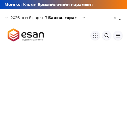
Монгол Улсын Ерөнхийлөгчийн нэрэмжит
--
2026
оны
8
сарын
7
Баасан гараг
☼
°
Хуулбар шалгуур
Нэгдсэн сангаас шалгаж
хуулбарын түвшин тогтоох.
Толь бичиг
Монгол хэлний их тайлбар тол
хайх.
Судлаачийн булан
Судалгааны тэмдэглэлээ хадгала
хуваалцах.
Гишүүнчлэл
Унших багц худалдан авах.