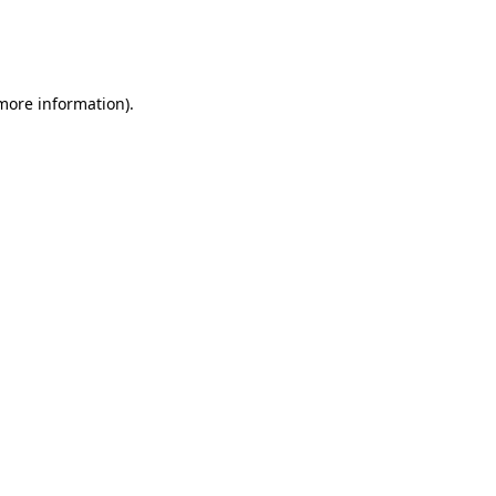
 more information)
.