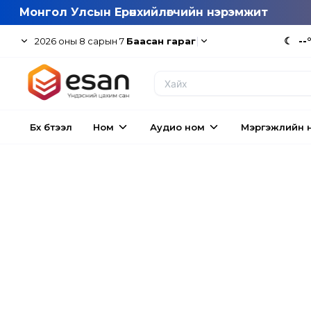
Монгол Улсын Ерөнхийлөгчийн нэрэмжит
|
☾
--
2026
оны
8
сарын
7
Баасан гараг
Бүх бүтээл
Ном
Аудио ном
Мэргэжлийн 