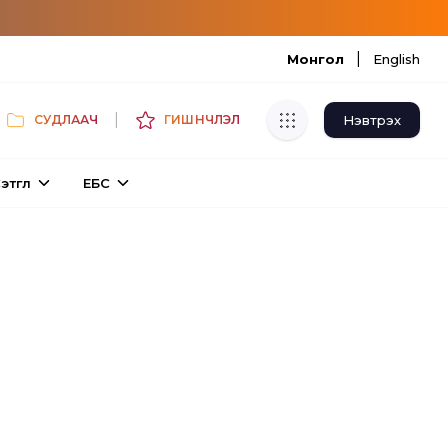
|
Монгол
English
|
Нэвтрэх
СУДЛААЧ
ГИШҮҮНЧЛЭЛ
Хуулбар шалгуур
этгүүл
ЕБС
Нэгдсэн сангаас шалгаж
хуулбарын түвшин тогтоох.
Толь бичиг
Монгол хэлний их тайлбар толиос
хайх.
Судлаачийн булан
Судалгааны тэмдэглэлээ хадгалах,
хуваалцах.
Гишүүнчлэл
Унших багц худалдан авах.