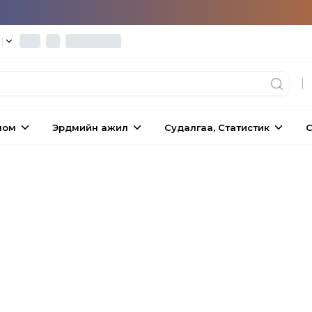
°
|
|
ном
Эрдмийн ажил
Судалгаа, Статистик
С