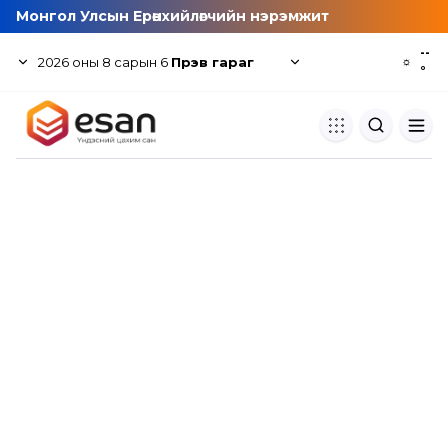
Монгол Улсын Ерөнхийлөгчийн нэрэмжит
--
2026
оны
8
сарын
6
Пүрэв гараг
☼
°
Хуулбар шалгуур
Нэгдсэн сангаас шалгаж
хуулбарын түвшин тогтоох.
Толь бичиг
Монгол хэлний их тайлбар тол
хайх.
Судлаачийн булан
Судалгааны тэмдэглэлээ хадгала
хуваалцах.
Гишүүнчлэл
Унших багц худалдан авах.