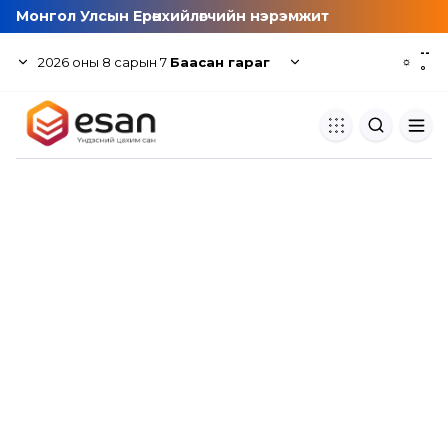
Монгол Улсын Ерөнхийлөгчийн нэрэмжит
--
2026
оны
8
сарын
7
Баасан гараг
☼
°
Хуулбар шалгуур
Нэгдсэн сангаас шалгаж
хуулбарын түвшин тогтоох.
Толь бичиг
Монгол хэлний их тайлбар тол
хайх.
Судлаачийн булан
Судалгааны тэмдэглэлээ хадгала
хуваалцах.
Гишүүнчлэл
Унших багц худалдан авах.