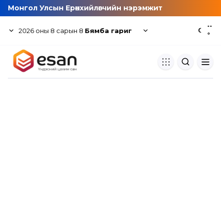
Монгол Улсын Ерөнхийлөгчийн нэрэмжит
--
2026
оны
8
сарын
8
Бямба гариг
☾
°
Хуулбар шалгуур
Нэгдсэн сангаас шалгаж
хуулбарын түвшин тогтоох.
Толь бичиг
Монгол хэлний их тайлбар тол
хайх.
Судлаачийн булан
Судалгааны тэмдэглэлээ хадгала
хуваалцах.
Гишүүнчлэл
Унших багц худалдан авах.