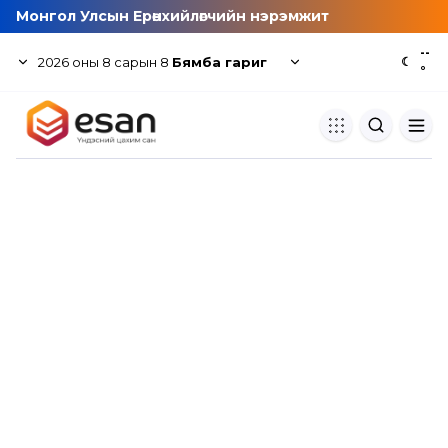
Монгол Улсын Ерөнхийлөгчийн нэрэмжит
--
2026
оны
8
сарын
8
Бямба гариг
☾
°
Хуулбар шалгуур
Нэгдсэн сангаас шалгаж
хуулбарын түвшин тогтоох.
Толь бичиг
Монгол хэлний их тайлбар тол
хайх.
Судлаачийн булан
Судалгааны тэмдэглэлээ хадгала
хуваалцах.
Гишүүнчлэл
Унших багц худалдан авах.