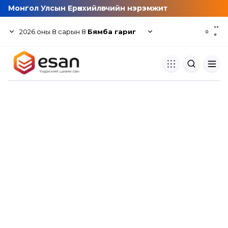
Монгол Улсын Ерөнхийлөгчийн нэрэмжит
--
2026
оны
8
сарын
8
Бямба гариг
☼
°
Хуулбар шалгуур
Нэгдсэн сангаас шалгаж
хуулбарын түвшин тогтоох.
Толь бичиг
Монгол хэлний их тайлбар тол
хайх.
Судлаачийн булан
Судалгааны тэмдэглэлээ хадгала
хуваалцах.
Гишүүнчлэл
Унших багц худалдан авах.