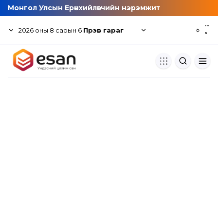
Монгол Улсын Ерөнхийлөгчийн нэрэмжит
--
2026
оны
8
сарын
6
Пүрэв гараг
☼
°
Хуулбар шалгуур
Нэгдсэн сангаас шалгаж
хуулбарын түвшин тогтоох.
Толь бичиг
Монгол хэлний их тайлбар тол
хайх.
Судлаачийн булан
Судалгааны тэмдэглэлээ хадгала
хуваалцах.
Гишүүнчлэл
Унших багц худалдан авах.