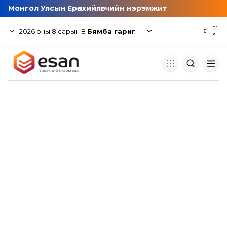
Монгол Улсын Ерөнхийлөгчийн нэрэмжит
--
2026
оны
8
сарын
8
Бямба гариг
☾
°
Хуулбар шалгуур
Нэгдсэн сангаас шалгаж
хуулбарын түвшин тогтоох.
Толь бичиг
Монгол хэлний их тайлбар тол
хайх.
Судлаачийн булан
Судалгааны тэмдэглэлээ хадгала
хуваалцах.
Гишүүнчлэл
Унших багц худалдан авах.