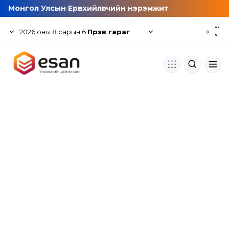
Монгол Улсын Ерөнхийлөгчийн нэрэмжит
--
2026
оны
8
сарын
6
Пүрэв гараг
☼
°
Хуулбар шалгуур
Нэгдсэн сангаас шалгаж
хуулбарын түвшин тогтоох.
Толь бичиг
Монгол хэлний их тайлбар тол
хайх.
Судлаачийн булан
Судалгааны тэмдэглэлээ хадгала
хуваалцах.
Гишүүнчлэл
Унших багц худалдан авах.