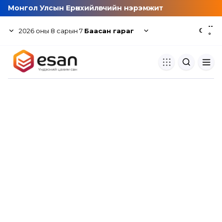
Монгол Улсын Ерөнхийлөгчийн нэрэмжит
--
2026
оны
8
сарын
7
Баасан гараг
☾
°
Хуулбар шалгуур
Нэгдсэн сангаас шалгаж
хуулбарын түвшин тогтоох.
Толь бичиг
Монгол хэлний их тайлбар тол
хайх.
Судлаачийн булан
Судалгааны тэмдэглэлээ хадгала
хуваалцах.
Гишүүнчлэл
Унших багц худалдан авах.